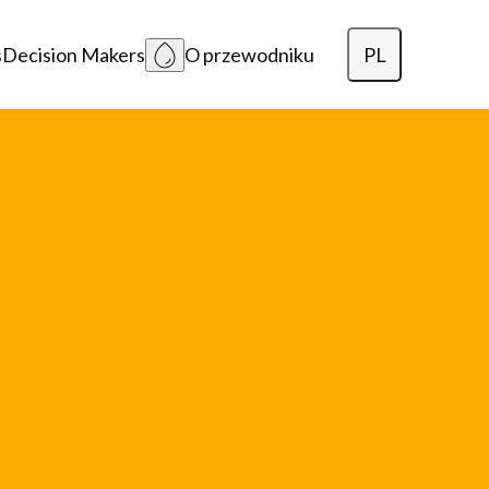
PL
s
Decision Makers
O przewodniku
English
Dansk
Lietuvių