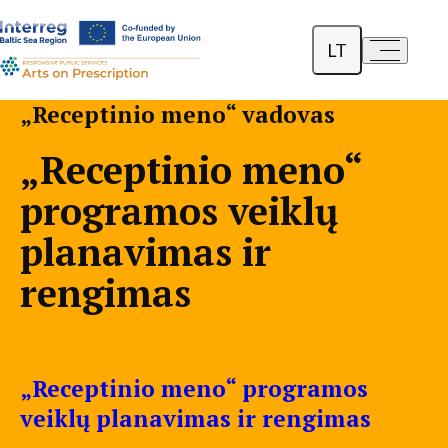
LT
a-
a+
English
„Receptinio meno“ vadovas
Dansk
„Receptinio meno“
Polski
programos veiklų
planavimas ir
rengimas
„Receptinio meno“ programos
veiklų planavimas ir rengimas