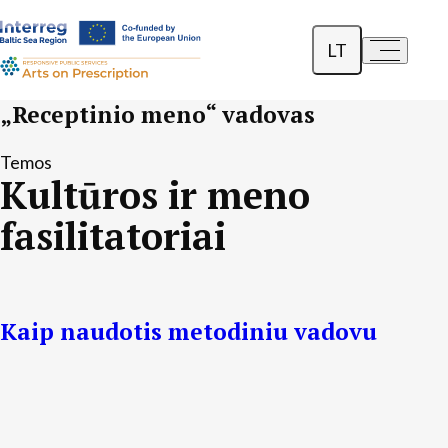
LT
a-
a+
English
„Receptinio meno“ vadovas
Dansk
Temos
Kultūros ir meno
Polski
fasilitatoriai
Kaip naudotis metodiniu vadovu