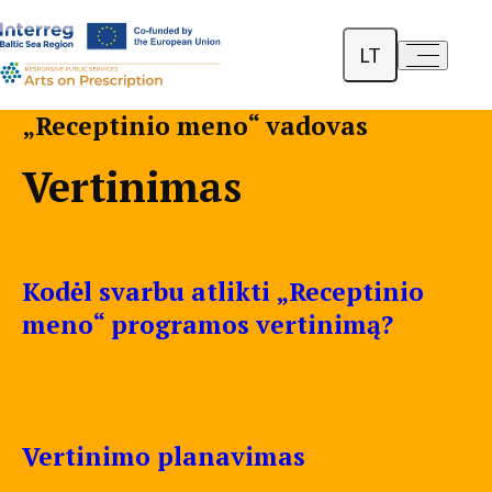
LT
a-
a+
English
„Receptinio meno“ vadovas
Dansk
Vertinimas
Polski
Kodėl svarbu atlikti „Receptinio
meno“ programos vertinimą?
Vertinimo planavimas