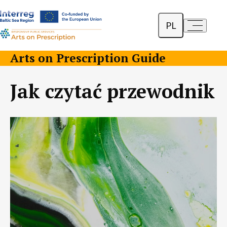
PL
a-
a+
English
Arts on Prescription Guide
Dansk
Jak czytać przewodnik
Lietuvių