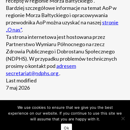
receptę w regionie Morza Bałtyckiego”.
Bardziej szczegółowe informacje na temat AoP w
regionie Morza Bałtyckiego i opracowywania
przewodnika AoP można uzyskać na naszej
stronie
„O nas”
.
Ta strona internetowa jest hostowana przez
Partnerstwo Wymiaru Północnego na rzecz
Zdrowia Publicznego i Dobrostanu Społecznego
(NDPHS). W przypadku problemów technicznych
prosimy o kontakt pod
adresem
secretariat@ndphs.org
.
Last modified
7 maj 2026
We use cookies to ensure that we give you the best
experience on our website. If you continue to use this site we
will assume that you are happy with it.
Ok