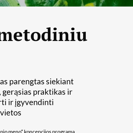
 metodiniu
as parengtas siekiant
, gerąsias praktikas ir
ti ir įgyvendinti
 vietos
inio meno“ koncepcijos programa,