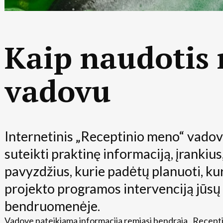
Kaip naudotis
vadovu
Internetinis
„Receptinio meno“
vadov
suteikti praktinę informaciją, įrankius
pavyzdžius, kurie padėtų planuoti, kur
projekto programos intervenciją jūsų
bendruomenėje.
Vadove pateikiama informacija remiasi bendrąja „Recept