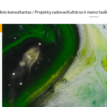
linis konsultantas / Projektų vadovas
Kultūros ir meno fasili