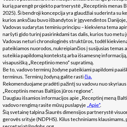
kurią parengė projekto partnerystė „Receptinis menas Ba
2025). Ši bendroji koncepcija yra glaudžiai suderinta su 
kurios anksčiau buvo išbandytos ir įgyvendintos Danijoje, Š
Vadovas sudarytas teminiu principu – kiekviena tema apima
naršyti gido turinį pasirinkdami tas dalis, kurios tuo metu 
Vadovas neturi chronologinės struktūros, todėl kiekvien
pateikiamos nuorodos, nukreipiančios į susijusias temas 
suteikia papildomą kontekstą arba išsamesnę informaciją
visapusišką „Receptinio meno“ supratimą.
Be to, vadovo terminų žodyne pateikiami papildomi paaiš
terminus. Terminų žodyną galite rasti
čia
.
Rekomenduojame pradėti pažintį su vadovu nuo skyriaus „
„Receptinis menas Baltijos jūros regione“.
Daugiau išsamios informacijos apie „Receptinį meną Baltij
vadovo rengimą rasite mūsų puslapyje
„Apie”
.
Šią svetainę talpina Šiaurės dimensijos partnerystė visuo
gerovės srityje (NDPHS). Kilus techniniams klausimams, p
secretariat@ndphs.org.