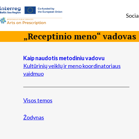
Socia
a-
a+
„Receptinio meno“ vadovas
Kaip naudotis metodiniu vadovu
Kultūrinių veiklų ir meno koordinatoriaus
vaidmuo
Visos temos
Žodynas