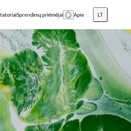
LT
tatoriai
Sprendimų priėmėjai
Apie
English
Dansk
Polski