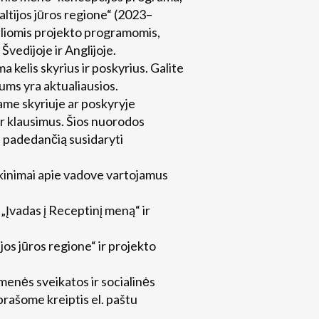
ltijos jūros regione“ (2023–
keliomis projekto programomis,
vedijoje ir Anglijoje.
 kelis skyrius ir poskyrius. Galite
jums yra aktualiausios.
ame skyriuje ar poskyryje
ar klausimus. Šios nuorodos
, padedančią susidaryti
kinimai apie vadove vartojamus
Įvadas į Receptinį meną“ ir
os jūros regione“ ir projekto
menės sveikatos ir socialinės
rašome kreiptis el. paštu