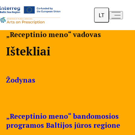
LT
a-
a+
English
„Receptinio meno“ vadovas
Dansk
Ištekliai
Polski
Žodynas
„Receptinio meno“ bandomosios
programos Baltijos jūros regione