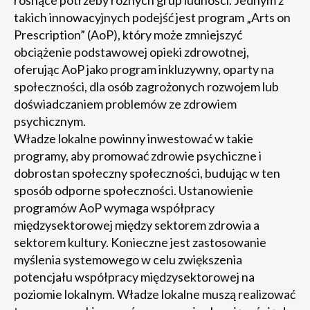
rosnące potrzeby różnych grup ludności. Jednym z
takich innowacyjnych podejść jest program „Arts on
Prescription” (AoP), który może zmniejszyć
obciążenie podstawowej opieki zdrowotnej,
oferując AoP jako program inkluzywny, oparty na
społeczności, dla osób zagrożonych rozwojem lub
doświadczaniem problemów ze zdrowiem
psychicznym.
Władze lokalne powinny inwestować w takie
programy, aby promować zdrowie psychiczne i
dobrostan społeczny społeczności, budując w ten
sposób odporne społeczności. Ustanowienie
programów AoP wymaga współpracy
międzysektorowej między sektorem zdrowia a
sektorem kultury. Konieczne jest zastosowanie
myślenia systemowego w celu zwiększenia
potencjału współpracy międzysektorowej na
poziomie lokalnym. Władze lokalne muszą realizować