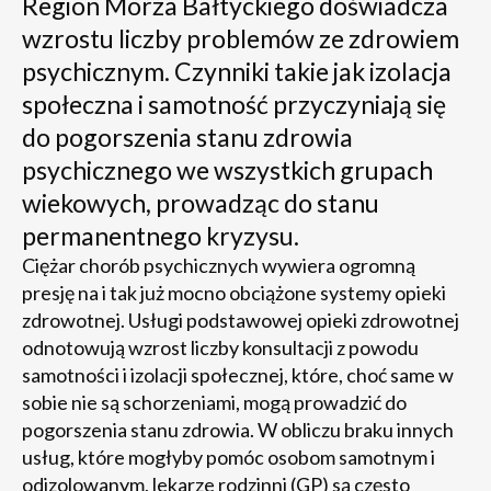
Region Morza Bałtyckiego doświadcza
wzrostu liczby problemów ze zdrowiem
psychicznym. Czynniki takie jak izolacja
społeczna i samotność przyczyniają się
do pogorszenia stanu zdrowia
psychicznego we wszystkich grupach
wiekowych, prowadząc do stanu
permanentnego kryzysu.
Ciężar chorób psychicznych wywiera ogromną
presję na i tak już mocno obciążone systemy opieki
zdrowotnej. Usługi podstawowej opieki zdrowotnej
odnotowują wzrost liczby konsultacji z powodu
samotności i izolacji społecznej, które, choć same w
sobie nie są schorzeniami, mogą prowadzić do
pogorszenia stanu zdrowia. W obliczu braku innych
usług, które mogłyby pomóc osobom samotnym i
odizolowanym, lekarze rodzinni (GP) są często