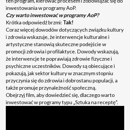
ten program, kierować procesem i zobowiązać się do
inwestowania w programy AoP.
Czy warto inwestować w programy AoP?
Krótka odpowiedź brzmi:
Tak!
Coraz więcej dowodów dotyczących związku kultury
i zdrowia wskazuje, że interwencje kulturalne i
artystyczne stanowią skuteczne podejście w
promocji zdrowia i profilaktyce. Dowody wskazują,
że interwencje te poprawiają zdrowie fizyczne i
psychiczne uczestników. Dowody są obiecujące i
pokazują, jak sektor kultury w znacznym stopniu
przyczynia się do zdrowia i dobrostanu populacji, a
także promuje przynależność społeczną.
Obejrzyj film, aby dowiedzieć się, dlaczego warto
inwestować w programy typu „Sztuka na receptę”.