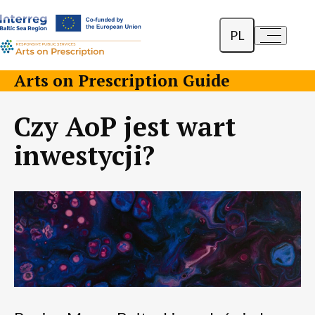
PL
a-
a+
English
Arts on Prescription Guide
Dansk
Czy AoP jest wart
Lietuvių
inwestycji?