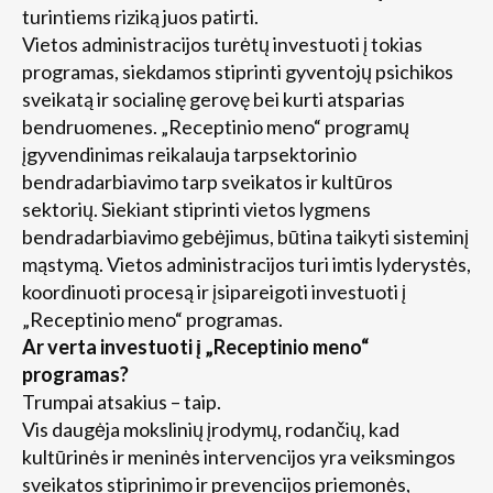
turintiems riziką juos patirti.
Vietos administracijos turėtų investuoti į tokias
programas, siekdamos stiprinti gyventojų psichikos
sveikatą ir socialinę gerovę bei kurti atsparias
bendruomenes. „Receptinio meno“ programų
įgyvendinimas reikalauja tarpsektorinio
bendradarbiavimo tarp sveikatos ir kultūros
sektorių. Siekiant stiprinti vietos lygmens
bendradarbiavimo gebėjimus, būtina taikyti sisteminį
mąstymą. Vietos administracijos turi imtis lyderystės,
koordinuoti procesą ir įsipareigoti investuoti į
„Receptinio meno“ programas.
Ar verta investuoti į „Receptinio meno“
programas?
Trumpai atsakius – taip.
Vis daugėja mokslinių įrodymų, rodančių, kad
kultūrinės ir meninės intervencijos yra veiksmingos
sveikatos stiprinimo ir prevencijos priemonės,