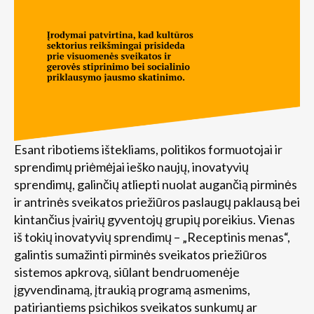
Esant ribotiems ištekliams, politikos formuotojai ir
sprendimų priėmėjai ieško naujų, inovatyvių
sprendimų, galinčių atliepti nuolat augančią pirminės
ir antrinės sveikatos priežiūros paslaugų paklausą bei
kintančius įvairių gyventojų grupių poreikius. Vienas
iš tokių inovatyvių sprendimų – „Receptinis menas“,
galintis sumažinti pirminės sveikatos priežiūros
sistemos apkrovą, siūlant bendruomenėje
įgyvendinamą, įtraukią programą asmenims,
patiriantiems psichikos sveikatos sunkumų ar