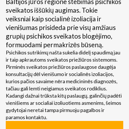
Baltijos jūros regione stebimas psichikos
sveikatos iššūkių augimas. Tokie
veiksniai kaip socialinė izoliacija ir
vienišumas prisideda prie visų amžiaus
grupių psichikos sveikatos blogėjimo,
formuodami permakrizės būseną.
Psichikos sutrikimų našta sukelia didelį spaudimą jau
ir taip apkrautoms sveikatos priežiūros sistemoms.
Pirminės sveikatos priežiūros paslaugose daugėja
konsultacijų dėl vienišumo ir socialinės izoliacijos,
kurios pačios savaime nėra medicininės diagnozės,
tačiau gali lemti neigiamus sveikatos rodiklius.
Kadangi dažnai trūksta kitų paslaugų, galinčių padėti
vienišiems ar socialiai izoliuotiems asmenims, šeimos
gydytojai neretai tampa pirmuoju pagalbos ir
paramos kontaktu.