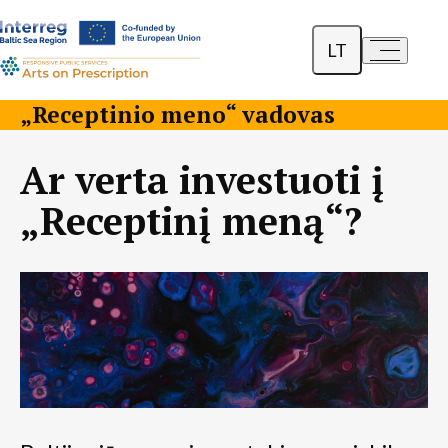
LT
a-
a+
English
„Receptinio meno“ vadovas
Dansk
Ar verta investuoti į
Polski
„Receptinį meną“?