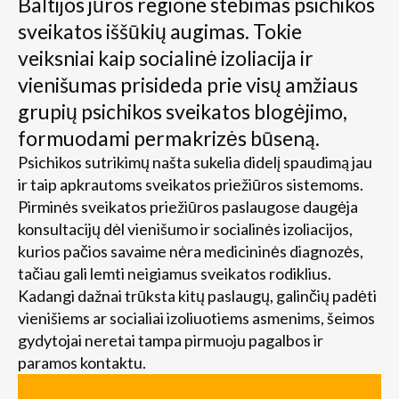
Baltijos jūros regione stebimas psichikos
sveikatos iššūkių augimas. Tokie
veiksniai kaip socialinė izoliacija ir
vienišumas prisideda prie visų amžiaus
grupių psichikos sveikatos blogėjimo,
formuodami permakrizės būseną.
Psichikos sutrikimų našta sukelia didelį spaudimą jau
ir taip apkrautoms sveikatos priežiūros sistemoms.
Pirminės sveikatos priežiūros paslaugose daugėja
konsultacijų dėl vienišumo ir socialinės izoliacijos,
kurios pačios savaime nėra medicininės diagnozės,
tačiau gali lemti neigiamus sveikatos rodiklius.
Kadangi dažnai trūksta kitų paslaugų, galinčių padėti
vienišiems ar socialiai izoliuotiems asmenims, šeimos
gydytojai neretai tampa pirmuoju pagalbos ir
paramos kontaktu.