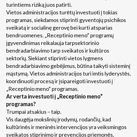
turintiems riziką juos patirti.
Vietos administracijos turėtų investuoti į tokias
programas, siekdamos stiprinti gyventojų psichikos
sveikatą ir socialinę gerovę bei kurti atsparias
bendruomenes. „Receptinio meno“ programų
įgyvendinimas reikalauja tarpsektorinio
bendradarbiavimo tarp sveikatos ir kultūros
sektorių. Siekiant stiprinti vietos lygmens
bendradarbiavimo gebėjimus, būtina taikyti sisteminį
mąstymą. Vietos administracijos turi imtis lyderystės,
koordinuoti procesą ir įsipareigoti investuoti į
„Receptinio meno“ programas.
Ar verta investuoti į „Receptinio meno“
programas?
Trumpai atsakius – taip.
Vis daugėja mokslinių įrodymų, rodančių, kad
kultūrinės ir meninės intervencijos yra veiksmingos
sveikatos stiprinimo ir prevencijos priemonės,