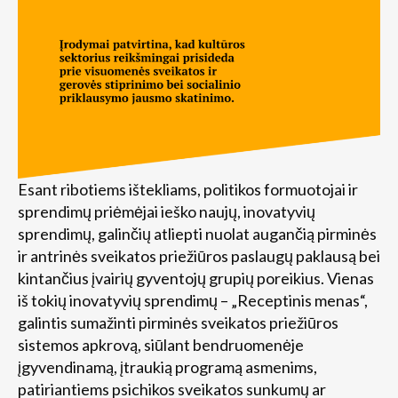
Esant ribotiems ištekliams, politikos formuotojai ir
sprendimų priėmėjai ieško naujų, inovatyvių
sprendimų, galinčių atliepti nuolat augančią pirminės
ir antrinės sveikatos priežiūros paslaugų paklausą bei
kintančius įvairių gyventojų grupių poreikius. Vienas
iš tokių inovatyvių sprendimų – „Receptinis menas“,
galintis sumažinti pirminės sveikatos priežiūros
sistemos apkrovą, siūlant bendruomenėje
įgyvendinamą, įtraukią programą asmenims,
patiriantiems psichikos sveikatos sunkumų ar