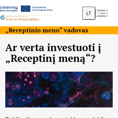
LT
a-
a+
English
„Receptinio meno“ vadovas
Dansk
Ar verta investuoti į
Polski
„Receptinį meną“?