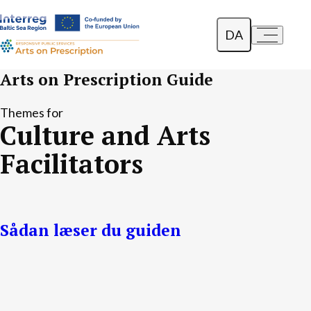
DA
a-
a+
English
Arts on Prescription Guide
Polski
Themes for
Culture and Arts
Lietuvių
Facilitators
Sådan læser du guiden