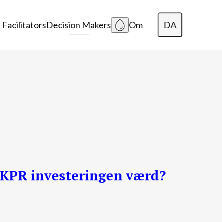
DA
 Facilitators
Decision Makers
Om
English
Polski
Lietuvių
 KPR investeringen værd?