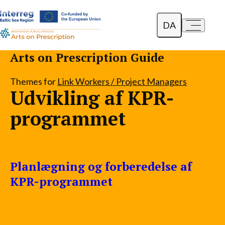
DA
a-
a+
English
Arts on Prescription Guide
Polski
Themes for
Link Workers / Project Managers
Udvikling af KPR-
Lietuvių
programmet
Planlægning og forberedelse af
KPR-programmet