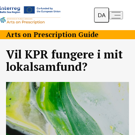
DA
a-
a+
English
Arts on Prescription Guide
Polski
Vil KPR fungere i mit
Lietuvių
lokalsamfund?