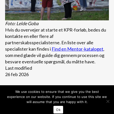
Foto: Lelde Goba
Hvis du overvejer at starte et KPR-forløb, bedes du
kontakte en eller flere af
partnerskabsspecialisterne. En liste over alle
specialister kan findes i
Find en Mentor-kataloget
,
som med glæde vil guide dig gennem processen og
besvare eventuelle spørgsmål, du måtte have.
Last modified
26 feb 2026
We use cookies to ensure that we give you the best
experience on our website. If you continue to use this site we
will assume that you are happy with it.
Ok