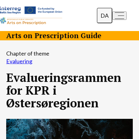
DA
a-
a+
English
Arts on Prescription Guide
Polski
Chapter of theme
Lietuvių
Evaluering
Evalueringsrammen
for KPR i
Østersøregionen