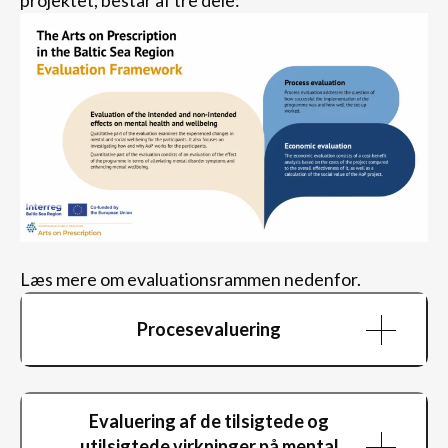
projektet, består af tre dele:
Læs mere om evaluationsrammen nedenfor.
Procesevaluering
Procesevalueringen udforsker
implementeringsprocesserne for KPR-
Evaluering af de tilsigtede og
programmerne i alle fem lande (PL, DE, LT, SWE og
utilsigtede virkninger på mental